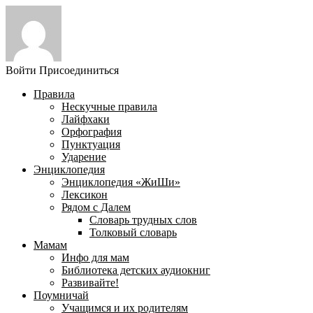
Войти
Присоединиться
Правила
Нескучные правила
Лайфхаки
Орфография
Пунктуация
Ударение
Энциклопедия
Энциклопедия «ЖиШи»
Лексикон
Рядом с Далем
Словарь трудных слов
Толковый словарь
Мамам
Инфо для мам
Библиотека детских аудиокниг
Развивайте!
Поумничай
Учащимся и их родителям