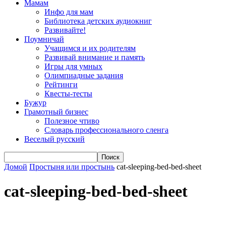
Мамам
Инфо для мам
Библиотека детских аудиокниг
Развивайте!
Поумничай
Учащимся и их родителям
Развивай внимание и память
Игры для умных
Олимпиадные задания
Рейтинги
Квесты-тесты
Бужур
Грамотный бизнес
Полезное чтиво
Словарь профессионального сленга
Веселый русский
Домой
Простыня или простынь
cat-sleeping-bed-bed-sheet
cat-sleeping-bed-bed-sheet