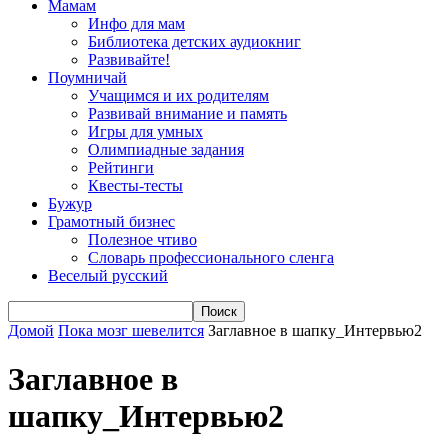
Мамам
Инфо для мам
Библиотека детских аудиокниг
Развивайте!
Поумничай
Учащимся и их родителям
Развивай внимание и память
Игры для умных
Олимпиадные задания
Рейтинги
Квесты-тесты
Бужур
Грамотный бизнес
Полезное чтиво
Словарь профессионального сленга
Веселый русский
Домой
Пока мозг шевелится
Заглавное в шапку_Интервью2
Заглавное в
шапку_Интервью2