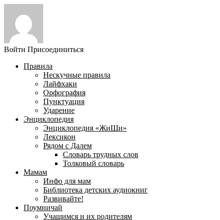
Войти
Присоединиться
Правила
Нескучные правила
Лайфхаки
Орфография
Пунктуация
Ударение
Энциклопедия
Энциклопедия «ЖиШи»
Лексикон
Рядом с Далем
Словарь трудных слов
Толковый словарь
Мамам
Инфо для мам
Библиотека детских аудиокниг
Развивайте!
Поумничай
Учащимся и их родителям