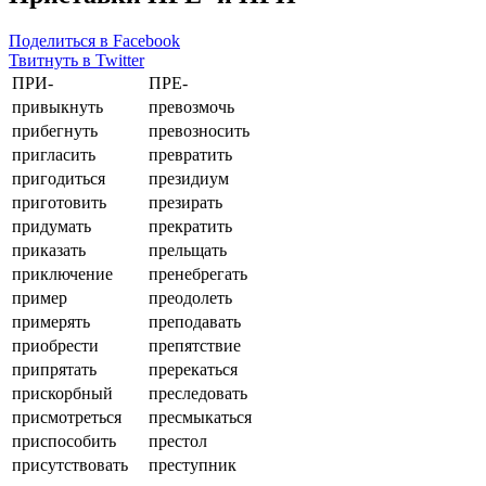
Поделиться в Facebook
Твитнуть в Twitter
ПРИ-
ПРЕ-
привыкнуть
превозмочь
прибегнуть
превозносить
пригласить
превратить
пригодиться
президиум
приготовить
презирать
придумать
прекратить
приказать
прельщать
приключение
пренебрегать
пример
преодолеть
примерять
преподавать
приобрести
препятствие
припрятать
пререкаться
прискорбный
преследовать
присмотреться
пресмыкаться
приспособить
престол
присутствовать
преступник