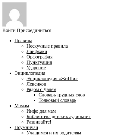
Войти
Присоединиться
Правила
Нескучные правила
Лайфхаки
Орфография
Пунктуация
Ударение
Энциклопедия
Энциклопедия «ЖиШи»
Лексикон
Рядом с Далем
Словарь трудных слов
Толковый словарь
Мамам
Инфо для мам
Библиотека детских аудиокниг
Развивайте!
Поумничай
Учащимся и их родителям