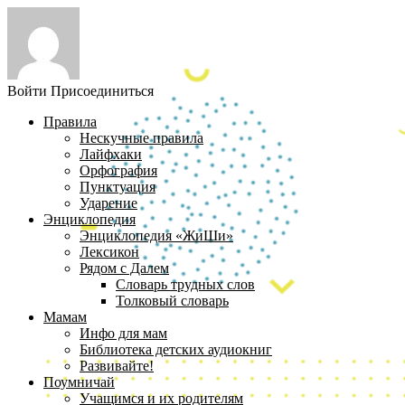
Войти
Присоединиться
Правила
Нескучные правила
Лайфхаки
Орфография
Пунктуация
Ударение
Энциклопедия
Энциклопедия «ЖиШи»
Лексикон
Рядом с Далем
Словарь трудных слов
Толковый словарь
Мамам
Инфо для мам
Библиотека детских аудиокниг
Развивайте!
Поумничай
Учащимся и их родителям