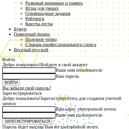
Развивай внимание и память
Игры для умных
Олимпиадные задания
Рейтинги
Квесты-тесты
Бужур
Грамотный бизнес
Полезное чтиво
Словарь профессионального сленга
Веселый русский
Войти
Добро пожаловать!
Войдите в свой аккаунт
Ваше имя пользователя
Ваш пароль
Вы забыли свой пароль?
Зарегистрироваться
Добро пожаловать!
Зарегистрируйтесь для создания учетной
записи
Ваш адрес электронной почты
Ваше имя пользователя
Пароль будет выслан Вам по электронной почте.