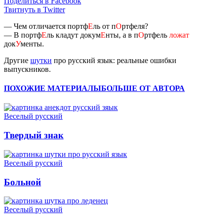
Поделиться в Facebook
Твитнуть в Twitter
— Чем отличается портф
Е
ль от п
О
ртфеля?
— В портф
Е
ль кладут докум
Е
нты, а в п
О
ртфель
ложат
док
У
менты.
Другие
шутки
про русский язык: реальные ошибки
выпускников.
ПОХОЖИЕ МАТЕРИАЛЫ
БОЛЬШЕ ОТ АВТОРА
Веселый русский
Твердый знак
Веселый русский
Больной
Веселый русский