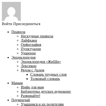
Войти
Присоединиться
Правила
Нескучные правила
Лайфхаки
Орфография
Пунктуация
Ударение
Энциклопедия
Энциклопедия «ЖиШи»
Лексикон
Рядом с Далем
Словарь трудных слов
Толковый словарь
Мамам
Инфо для мам
Библиотека детских аудиокниг
Развивайте!
Поумничай
Учащимся и их родителям