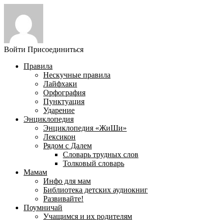
Войти
Присоединиться
Правила
Нескучные правила
Лайфхаки
Орфография
Пунктуация
Ударение
Энциклопедия
Энциклопедия «ЖиШи»
Лексикон
Рядом с Далем
Словарь трудных слов
Толковый словарь
Мамам
Инфо для мам
Библиотека детских аудиокниг
Развивайте!
Поумничай
Учащимся и их родителям