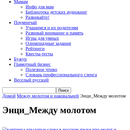
Мамам
Инфо для мам
Библиотека детских аудиокниг
Развивайте!
Поумничай
Учащимся и их родителям
Развивай внимание и память
Игры для умных
Олимпиадные задания
Рейтинги
Квесты-тесты
Бужур
Грамотный бизнес
Полезное чтиво
Словарь профессионального сленга
Веселый русский
Домой
Между молотом и наковальней
Энци_Между молотом
Энци_Между молотом