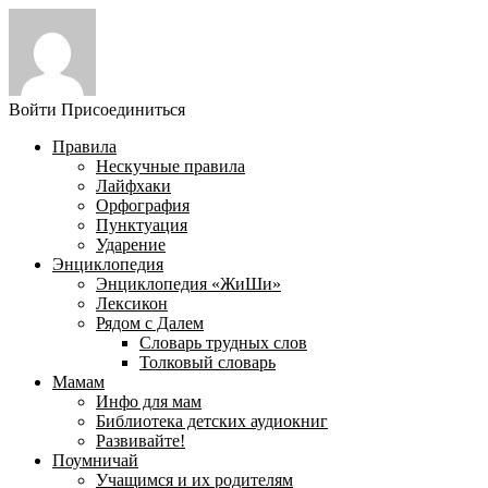
Войти
Присоединиться
Правила
Нескучные правила
Лайфхаки
Орфография
Пунктуация
Ударение
Энциклопедия
Энциклопедия «ЖиШи»
Лексикон
Рядом с Далем
Словарь трудных слов
Толковый словарь
Мамам
Инфо для мам
Библиотека детских аудиокниг
Развивайте!
Поумничай
Учащимся и их родителям