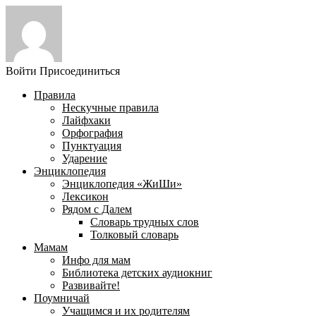
Войти
Присоединиться
Правила
Нескучные правила
Лайфхаки
Орфография
Пунктуация
Ударение
Энциклопедия
Энциклопедия «ЖиШи»
Лексикон
Рядом с Далем
Словарь трудных слов
Толковый словарь
Мамам
Инфо для мам
Библиотека детских аудиокниг
Развивайте!
Поумничай
Учащимся и их родителям