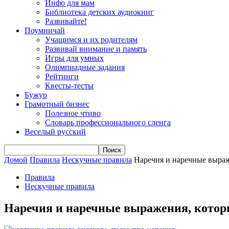
Инфо для мам
Библиотека детских аудиокниг
Развивайте!
Поумничай
Учащимся и их родителям
Развивай внимание и память
Игры для умных
Олимпиадные задания
Рейтинги
Квесты-тесты
Бужур
Грамотный бизнес
Полезное чтиво
Словарь профессионального сленга
Веселый русский
Домой
Правила
Нескучные правила
Наречия и наречные выраж
Правила
Нескучные правила
Наречия и наречные выражения, котор