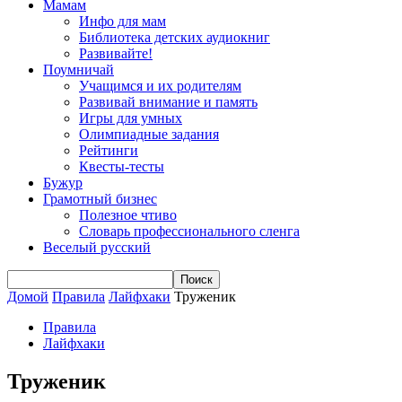
Мамам
Инфо для мам
Библиотека детских аудиокниг
Развивайте!
Поумничай
Учащимся и их родителям
Развивай внимание и память
Игры для умных
Олимпиадные задания
Рейтинги
Квесты-тесты
Бужур
Грамотный бизнес
Полезное чтиво
Словарь профессионального сленга
Веселый русский
Домой
Правила
Лайфхаки
Труженик
Правила
Лайфхаки
Труженик