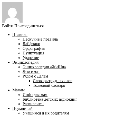
Войти
Присоединиться
Правила
Нескучные правила
Лайфхаки
Орфография
Пунктуация
Ударение
Энциклопедия
Энциклопедия «ЖиШи»
Лексикон
Рядом с Далем
Словарь трудных слов
Толковый словарь
Мамам
Инфо для мам
Библиотека детских аудиокниг
Развивайте!
Поумничай
Учащимся и их родителям