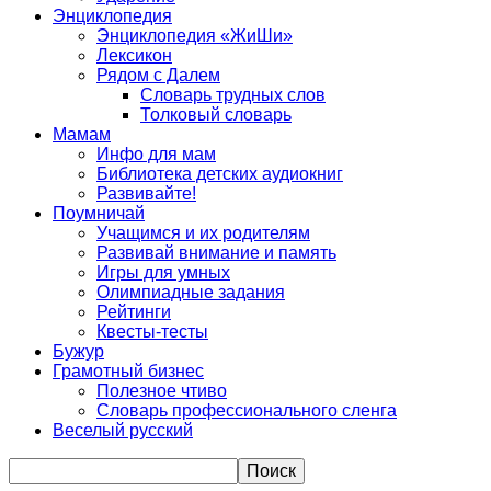
Энциклопедия
Энциклопедия «ЖиШи»
Лексикон
Рядом с Далем
Словарь трудных слов
Толковый словарь
Мамам
Инфо для мам
Библиотека детских аудиокниг
Развивайте!
Поумничай
Учащимся и их родителям
Развивай внимание и память
Игры для умных
Олимпиадные задания
Рейтинги
Квесты-тесты
Бужур
Грамотный бизнес
Полезное чтиво
Словарь профессионального сленга
Веселый русский