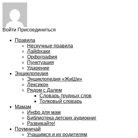
Войти
Присоединиться
Правила
Нескучные правила
Лайфхаки
Орфография
Пунктуация
Ударение
Энциклопедия
Энциклопедия «ЖиШи»
Лексикон
Рядом с Далем
Словарь трудных слов
Толковый словарь
Мамам
Инфо для мам
Библиотека детских аудиокниг
Развивайте!
Поумничай
Учащимся и их родителям