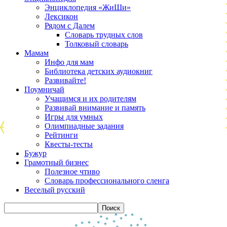
Энциклопедия «ЖиШи»
Лексикон
Рядом с Далем
Словарь трудных слов
Толковый словарь
Мамам
Инфо для мам
Библиотека детских аудиокниг
Развивайте!
Поумничай
Учащимся и их родителям
Развивай внимание и память
Игры для умных
Олимпиадные задания
Рейтинги
Квесты-тесты
Бужур
Грамотный бизнес
Полезное чтиво
Словарь профессионального сленга
Веселый русский