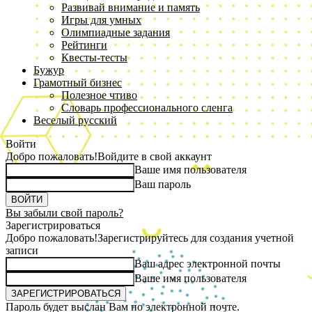
Развивай внимание и память
Игры для умных
Олимпиадные задания
Рейтинги
Квесты-тесты
Бужур
Грамотный бизнес
Полезное чтиво
Словарь профессионального сленга
Веселый русский
Войти
Добро пожаловать!
Войдите в свой аккаунт
Ваше имя пользователя
Ваш пароль
Вы забыли свой пароль?
Зарегистрироваться
Добро пожаловать!
Зарегистрируйтесь для создания учетной
записи
Ваш адрес электронной почты
Ваше имя пользователя
Пароль будет выслан Вам по электронной почте.