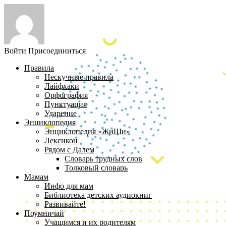
Войти
Присоединиться
Правила
Нескучные правила
Лайфхаки
Орфография
Пунктуация
Ударение
Энциклопедия
Энциклопедия «ЖиШи»
Лексикон
Рядом с Далем
Словарь трудных слов
Толковый словарь
Мамам
Инфо для мам
Библиотека детских аудиокниг
Развивайте!
Поумничай
Учащимся и их родителям