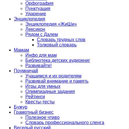
Орфография
Пунктуация
Ударение
Энциклопедия
Энциклопедия «ЖиШи»
Лексикон
Рядом с Далем
Словарь трудных слов
Толковый словарь
Мамам
Инфо для мам
Библиотека детских аудиокниг
Развивайте!
Поумничай
Учащимся и их родителям
Развивай внимание и память
Игры для умных
Олимпиадные задания
Рейтинги
Квесты-тесты
Бужур
Грамотный бизнес
Полезное чтиво
Словарь профессионального сленга
Веселый русский