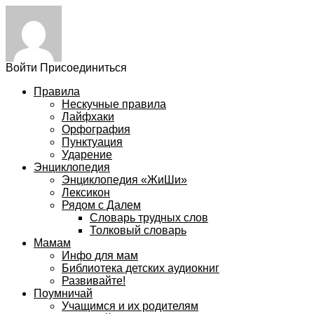
Войти
Присоединиться
Правила
Нескучные правила
Лайфхаки
Орфография
Пунктуация
Ударение
Энциклопедия
Энциклопедия «ЖиШи»
Лексикон
Рядом с Далем
Словарь трудных слов
Толковый словарь
Мамам
Инфо для мам
Библиотека детских аудиокниг
Развивайте!
Поумничай
Учащимся и их родителям