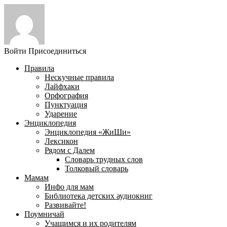
Войти
Присоединиться
Правила
Нескучные правила
Лайфхаки
Орфография
Пунктуация
Ударение
Энциклопедия
Энциклопедия «ЖиШи»
Лексикон
Рядом с Далем
Словарь трудных слов
Толковый словарь
Мамам
Инфо для мам
Библиотека детских аудиокниг
Развивайте!
Поумничай
Учащимся и их родителям