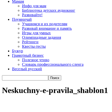
Мамам
Инфо для мам
Библиотека детских аудиокниг
Развивайте!
Поумничай
Учащимся и их родителям
Развивай внимание и память
Игры для умных
Олимпиадные задания
Рейтинги
Квесты-тесты
Бужур
Грамотный бизнес
Полезное чтиво
Словарь профессионального сленга
Веселый русский
Neskuchny-e-pravila_shablon1