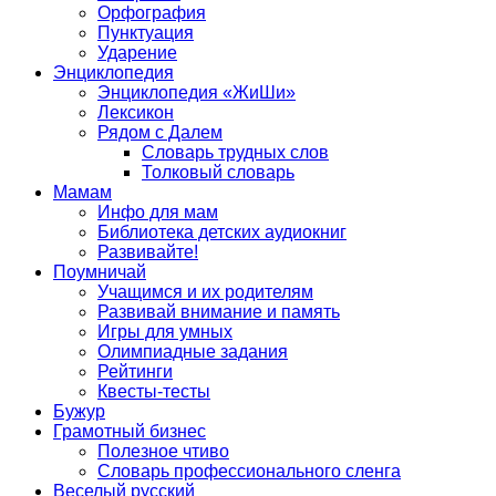
Орфография
Пунктуация
Ударение
Энциклопедия
Энциклопедия «ЖиШи»
Лексикон
Рядом с Далем
Словарь трудных слов
Толковый словарь
Мамам
Инфо для мам
Библиотека детских аудиокниг
Развивайте!
Поумничай
Учащимся и их родителям
Развивай внимание и память
Игры для умных
Олимпиадные задания
Рейтинги
Квесты-тесты
Бужур
Грамотный бизнес
Полезное чтиво
Словарь профессионального сленга
Веселый русский