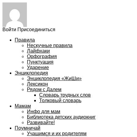
Войти
Присоединиться
Правила
Нескучные правила
Лайфхаки
Орфография
Пунктуация
Ударение
Энциклопедия
Энциклопедия «ЖиШи»
Лексикон
Рядом с Далем
Словарь трудных слов
Толковый словарь
Мамам
Инфо для мам
Библиотека детских аудиокниг
Развивайте!
Поумничай
Учащимся и их родителям