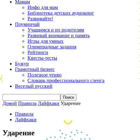
Мамам
Инфо для мам
Библиотека детских аудиокниг
Развивайте!
Поумничай
Учащимся и их родителям
Развивай внимание и память
Игры для умных
Олимпиадные задания
Рейтинги
Квесты-тесты
Бужур
Грамотный бизнес
Полезное чтиво
Словарь профессионального сленга
Веселый русский
Домой
Правила
Лайфхаки
Ударение
Правила
Лайфхаки
Ударение