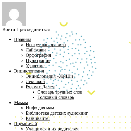
Войти
Присоединиться
Правила
Нескучные правила
Лайфхаки
Орфография
Пунктуация
Ударение
Энциклопедия
Энциклопедия «ЖиШи»
Лексикон
Рядом с Далем
Словарь трудных слов
Толковый словарь
Мамам
Инфо для мам
Библиотека детских аудиокниг
Развивайте!
Поумничай
Учащимся и их родителям