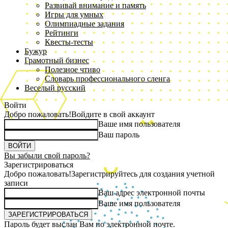
Развивай внимание и память
Игры для умных
Олимпиадные задания
Рейтинги
Квесты-тесты
Бужур
Грамотный бизнес
Полезное чтиво
Словарь профессионального сленга
Веселый русский
Войти
Добро пожаловать!
Войдите в свой аккаунт
Ваше имя пользователя
Ваш пароль
Вы забыли свой пароль?
Зарегистрироваться
Добро пожаловать!
Зарегистрируйтесь для создания учетной
записи
Ваш адрес электронной почты
Ваше имя пользователя
Пароль будет выслан Вам по электронной почте.