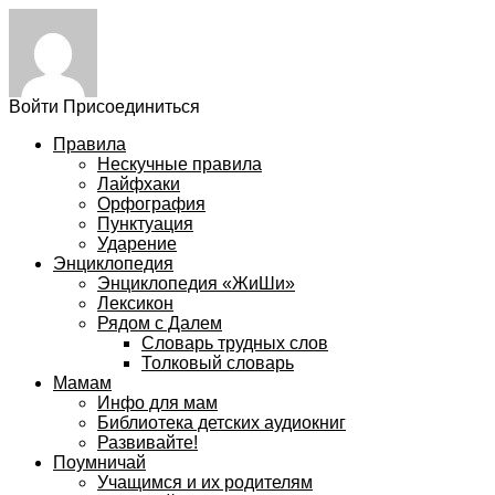
Войти
Присоединиться
Правила
Нескучные правила
Лайфхаки
Орфография
Пунктуация
Ударение
Энциклопедия
Энциклопедия «ЖиШи»
Лексикон
Рядом с Далем
Словарь трудных слов
Толковый словарь
Мамам
Инфо для мам
Библиотека детских аудиокниг
Развивайте!
Поумничай
Учащимся и их родителям