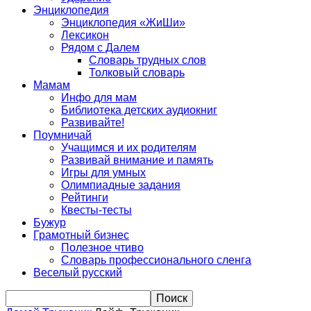
Энциклопедия
Энциклопедия «ЖиШи»
Лексикон
Рядом с Далем
Словарь трудных слов
Толковый словарь
Мамам
Инфо для мам
Библиотека детских аудиокниг
Развивайте!
Поумничай
Учащимся и их родителям
Развивай внимание и память
Игры для умных
Олимпиадные задания
Рейтинги
Квесты-тесты
Бужур
Грамотный бизнес
Полезное чтиво
Словарь профессионального сленга
Веселый русский