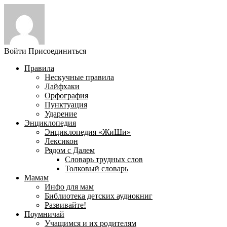
Войти
Присоединиться
Правила
Нескучные правила
Лайфхаки
Орфография
Пунктуация
Ударение
Энциклопедия
Энциклопедия «ЖиШи»
Лексикон
Рядом с Далем
Словарь трудных слов
Толковый словарь
Мамам
Инфо для мам
Библиотека детских аудиокниг
Развивайте!
Поумничай
Учащимся и их родителям