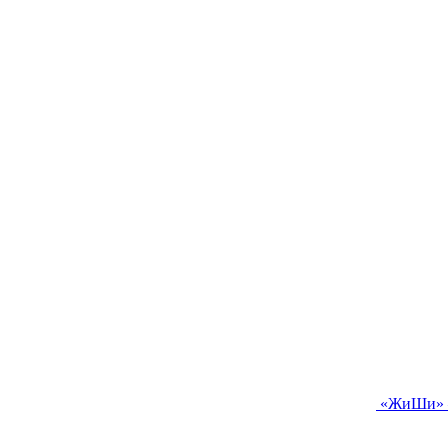
«ЖиШи» —