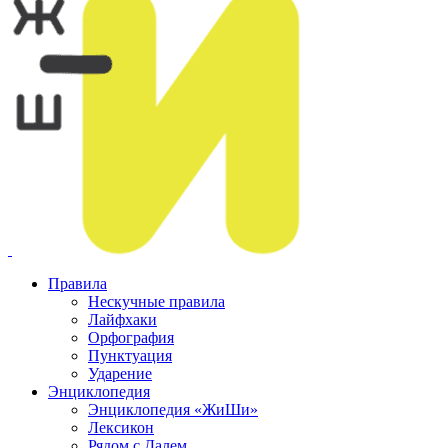
Правила
Нескучные правила
Лайфхаки
Орфография
Пунктуация
Ударение
Энциклопедия
Энциклопедия «ЖиШи»
Лексикон
Рядом с Далем