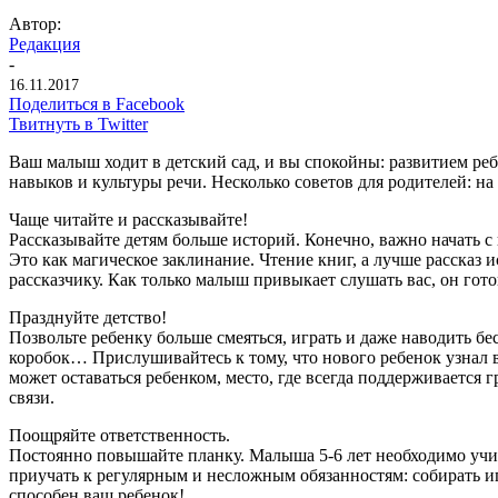
Автор:
Редакция
-
16.11.2017
Поделиться в Facebook
Твитнуть в Twitter
Ваш малыш ходит в детский сад, и вы спокойны: развитием ре
навыков и культуры речи. Несколько советов для родителей: на
Чаще читайте и рассказывайте!
Рассказывайте детям больше историй. Конечно, важно начать с 
Это как магическое заклинание. Чтение книг, а лучше рассказ 
рассказчику. Как только малыш привыкает слушать вас, он готов
Празднуйте детство!
Позвольте ребенку больше смеяться, играть и даже наводить бе
коробок… Прислушивайтесь к тому, что нового ребенок узнал в
может оставаться ребенком, место, где всегда поддерживается
связи.
Поощряйте ответственность.
Постоянно повышайте планку. Малыша 5-6 лет необходимо учить
приучать к регулярным и несложным обязанностям: собирать игру
способен ваш ребенок!