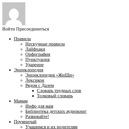
Войти
Присоединиться
Правила
Нескучные правила
Лайфхаки
Орфография
Пунктуация
Ударение
Энциклопедия
Энциклопедия «ЖиШи»
Лексикон
Рядом с Далем
Словарь трудных слов
Толковый словарь
Мамам
Инфо для мам
Библиотека детских аудиокниг
Развивайте!
Поумничай
Учащимся и их родителям