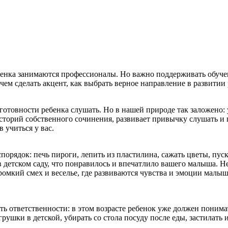
бенка занимаются профессионалы. Но важно поддерживать обучен
 чем сделать акцент, как выбрать верное направление в развитии
готовности ребенка слушать. Но в нашей природе так заложено: у
историй собственного сочинения, развивает привычку слушать и 
 учиться у вас.
спорядок: печь пироги, лепить из пластилина, сажать цветы, пус
 детском саду, что понравилось и впечатлило вашего малыша. Не
 громкий смех и веселье, где развиваются чувства и эмоции мал
 ответственности: в этом возрасте ребенок уже должен понимать
шки в детской, убирать со стола посуду после еды, застилать и 