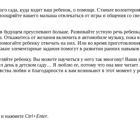
ого сада, куда ходит ваш ребенок, о помощи. Станьте волонтеро
поощряйте вашего малыша отвлекаться от игры и общения со све
в будущем преуспевают больше. Развивайте устную речь ребенка
. Откажитесь от желания включить в автомобиле музыку, пока вы
помогайте ребенку отвечать на них. Или во время приготовлени
. Такие элементарные задания помогут в развитии ранних навыко
ляйте ребенку. Вы можете научиться у него так многому! Ваши 
шел день в детском саду… Я люблю ее, потому что она мне чита
вства любви и благодарности к вам возникают в этот момент у 
а и нажмите
Ctrl+Enter
.