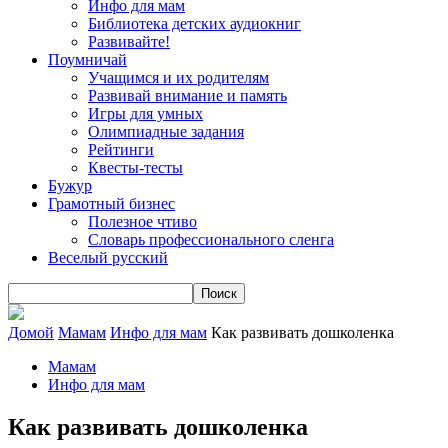
Инфо для мам
Библиотека детских аудиокниг
Развивайте!
Поумничай
Учащимся и их родителям
Развивай внимание и память
Игры для умных
Олимпиадные задания
Рейтинги
Квесты-тесты
Бужур
Грамотный бизнес
Полезное чтиво
Словарь профессионального сленга
Веселый русский
Домой
Мамам
Инфо для мам
Как развивать дошколенка
Мамам
Инфо для мам
Как развивать дошколенка